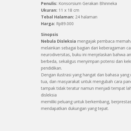
Penulis:
Konsorsium Gerakan Bhinneka
Ukuran:
11 x 18 cm
Tebal Halaman:
24 halaman
Harga:
Rp89.000
Sinopsis
Nebula Disleksia
mengajak pembaca memahami
melainkan sebagai bagian dari keberagaman car
neurodiversitas, buku ini menjelaskan bahwa ana
berbeda, sekaligus menyimpan potensi dan kekua
pendidikan.
Dengan ilustrasi yang hangat dan bahasa yang
tua, dan masyarakat untuk mengubah cara panda
tampak tidak teratur namun menjadi tempat lah
disleksia
memiliki peluang untuk berkembang, berprestas
mendapatkan dukungan yang tepat.